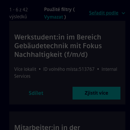
Použité filtry (
1 - 6 z 42
Seřadit podle
výsledků
Vymazat
)
Werkstudent:in im Bereich
Gebäudetechnik mit Fokus
Nachhaltigkeit (f/m/d)
Více lokalit
•
ID volného místa:513767
•
Internal
Services
Sdílet
Zjistit více
Mitarbeiter:in in der