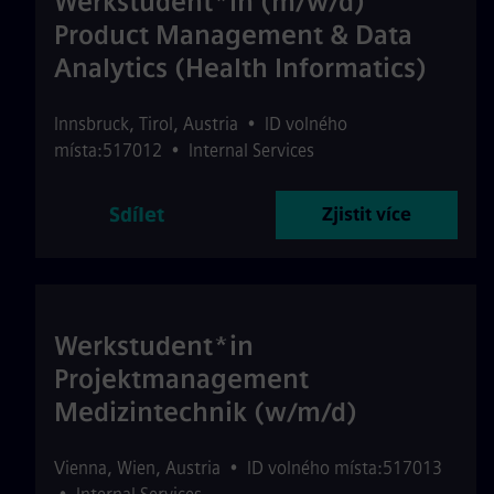
Werkstudent*in (m/w/d)
Product Management & Data
Analytics (Health Informatics)
Innsbruck
,
Tirol
,
Austria
•
ID volného
místa:517012
•
Internal Services
Sdílet
Zjistit více
Werkstudent*in
Projektmanagement
Medizintechnik (w/m/d)
Vienna
,
Wien
,
Austria
•
ID volného místa:517013