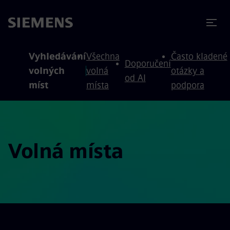
očit na obsah
očit na zápatí
Vyhledávání
Všechna
Často kladené
Doporučení
volných
volná
otázky a
od AI
míst
místa
podpora
Volná místa