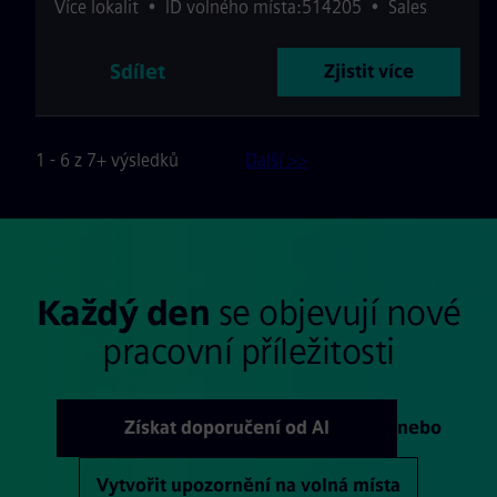
Více lokalit
•
ID volného místa:514205
•
Sales
Sdílet
Zjistit více
1 - 6 z 7+ výsledků
Další >>
Každý den
se objevují nové
pracovní příležitosti
Získat doporučení od AI
nebo
Vytvořit upozornění na volná místa