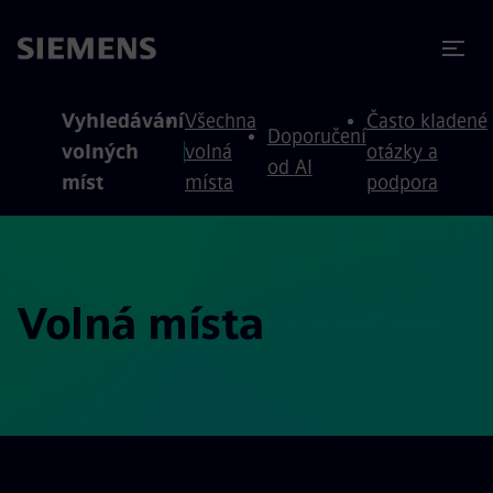
očit na obsah
očit na zápatí
Vyhledávání
Všechna
Často kladené
Doporučení
volných
volná
otázky a
od AI
míst
místa
podpora
Volná místa