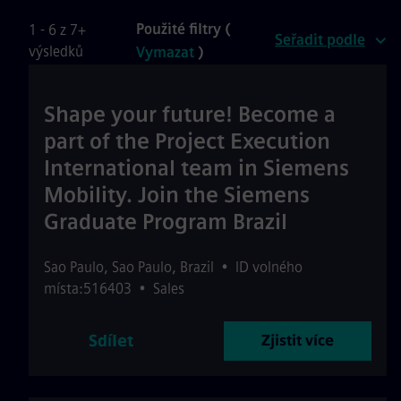
Použité filtry (
1 - 6 z 7+
Seřadit podle
výsledků
Vymazat
)
Shape your future! Become a
part of the Project Execution
International team in Siemens
Mobility. Join the Siemens
Graduate Program Brazil
Sao Paulo
,
Sao Paulo
,
Brazil
•
ID volného
místa:516403
•
Sales
Sdílet
Zjistit více