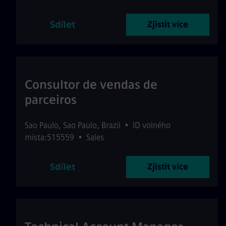
Sdílet
Zjistit více
Consultor de vendas de
parceiros
Sao Paulo
,
Sao Paulo
,
Brazil
•
ID volného
místa:515559
•
Sales
Sdílet
Zjistit více