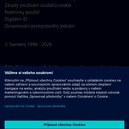
Zásady používání souborů cookie
Podmínky použití
Digitální ID
Oznamování protiprávního jednání
© Siemens 1996 - 2026
Důležité upozornění:
Všem uchazečům o zaměstnání,
kteří se k nám chtějí připojit, oznamujeme, že společnost
Siemens nepožaduje žádné poplatky před, během ani po
výběrovém řízení. Nepožadujeme ani bankovní údaje, ani
osobní finanční informace výměnou za záruku zaměstnání.
Stejně tak Vás prosíme, neotevírejte žádné dokumenty v e-
mailech, které se vydávají za komunikaci od náboráře
společnosti Siemens, dokud si neověříte, že se skutečně
jedná o kontakt související s výběrovým řízením, jehož se