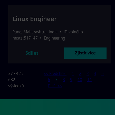
Linux Engineer
Pune
,
Maharashtra
,
India
•
ID volného
místa:517147
•
Engineering
Sdílet
Zjistit více
37 - 42 z
<< Předchozí
1
2
3
4
5
Stránka
682
6
7
8
9
10
11
výsledků
Další >>