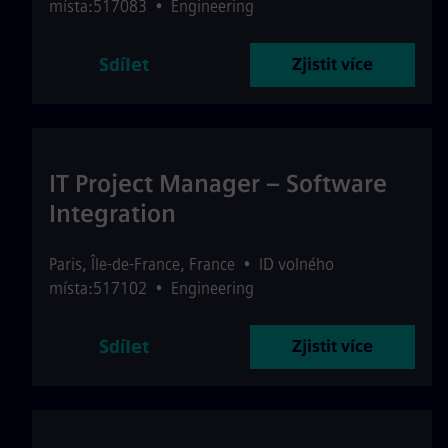
místa:517083
•
Engineering
Sdílet
Zjistit více
IT Project Manager – Software
Integration
Paris
,
Île-de-France
,
France
•
ID volného
místa:517102
•
Engineering
Sdílet
Zjistit více