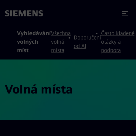
očit na obsah
očit na zápatí
Vyhledávání
Všechna
Často kladené
Doporučení
volných
volná
otázky a
od AI
míst
místa
podpora
Volná místa