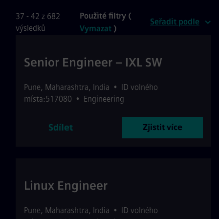
Použité filtry (
37 - 42 z 682
Seřadit podle
výsledků
Vymazat
)
Senior Engineer – IXL SW
Pune
,
Maharashtra
,
India
•
ID volného
místa:517080
•
Engineering
Sdílet
Zjistit více
Linux Engineer
Pune
,
Maharashtra
,
India
•
ID volného