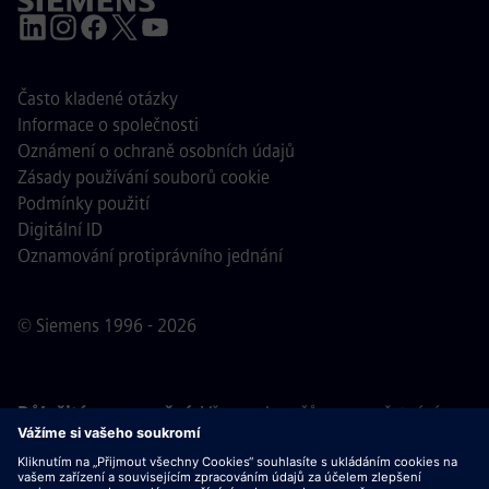
Často kladené otázky
Informace o společnosti
Oznámení o ochraně osobních údajů
Zásady používání souborů cookie
Podmínky použití
Digitální ID
Oznamování protiprávního jednání
© Siemens 1996 - 2026
Důležité upozornění:
Všem uchazečům o zaměstnání,
kteří se k nám chtějí připojit, oznamujeme, že společnost
Siemens nepožaduje žádné poplatky před, během ani po