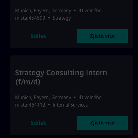
Munich
,
Bayern
,
Germany
•
ID volného
místa:454599
•
Strategy
Sdílet
Zjistit více
Strategy Consulting Intern
(f/m/d)
Munich
,
Bayern
,
Germany
•
ID volného
místa:464112
•
Internal Services
Sdílet
Zjistit více