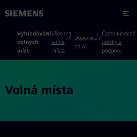
očit na obsah
očit na zápatí
Vyhledávání
Všechna
Často kladené
Doporučení
volných
volná
otázky a
od AI
míst
místa
podpora
Volná místa