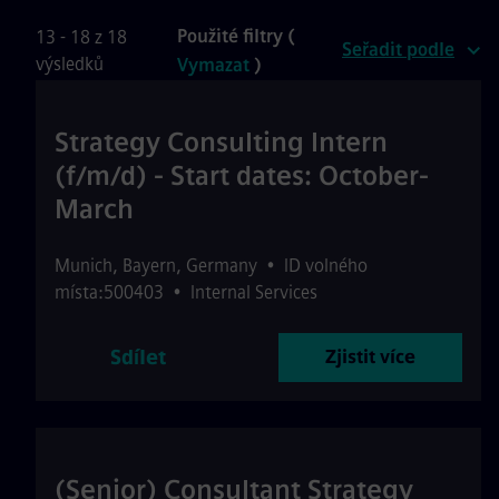
Použité filtry (
13 - 18 z 18
Seřadit podle
výsledků
Vymazat
)
Strategy Consulting Intern
(f/m/d) - Start dates: October-
March
Munich
,
Bayern
,
Germany
•
ID volného
místa:500403
•
Internal Services
Sdílet
Zjistit více
(Senior) Consultant Strategy