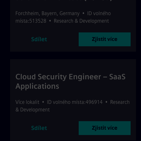
Forchheim
,
Bayern
,
Germany
•
ID volného
místa:513528
•
Research & Development
Sdílet
Zjistit více
Cloud Security Engineer – SaaS
Applications
Více lokalit
•
ID volného místa:496914
•
Research
& Development
Sdílet
Zjistit více