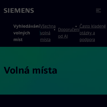
očit na obsah
očit na zápatí
Vyhledávání
Všechna
Často kladené
Doporučení
volných
volná
otázky a
od AI
míst
místa
podpora
Volná místa