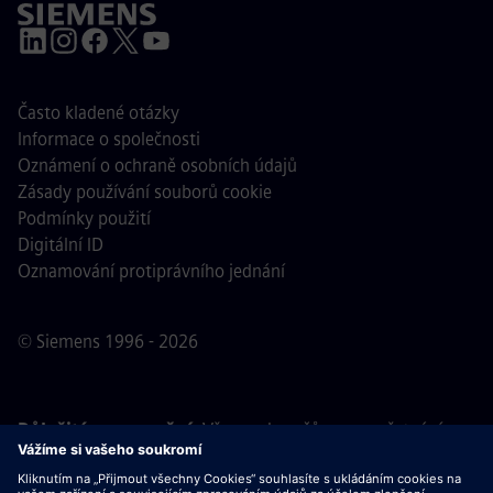
Často kladené otázky
Informace o společnosti
Oznámení o ochraně osobních údajů
Zásady používání souborů cookie
Podmínky použití
Digitální ID
Oznamování protiprávního jednání
© Siemens 1996 - 2026
Důležité upozornění:
Všem uchazečům o zaměstnání,
kteří se k nám chtějí připojit, oznamujeme, že společnost
Siemens nepožaduje žádné poplatky před, během ani po