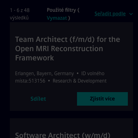
Použité filtry (
1 - 6 z 48
Seřadit podle
výsledků
Vymazat
)
Team Architect (f/m/d) for the
Open MRI Reconstruction
Framework
Erlangen
,
Bayern
,
Germany
•
ID volného
místa:513156
•
Research & Development
Sdílet
Zjistit více
Software Architect (w/m/d)