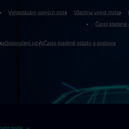
Vyhledávání volných míst
Všechna volná místa
Často kladené 
ta
Doporučení od AI
Často kladené otázky a podpora
řadit podle