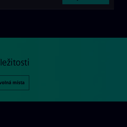
ežitosti
volná místa