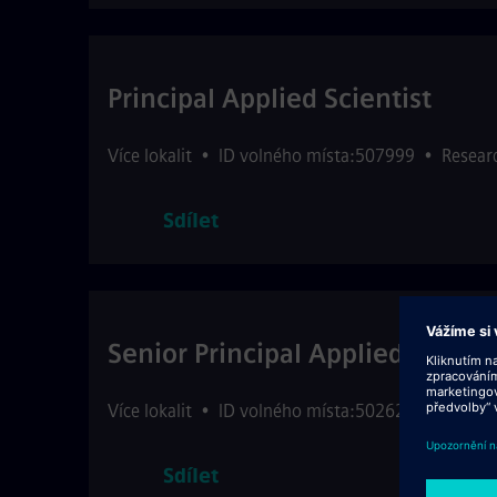
Principal Applied Scientist
Více lokalit
•
ID volného místa:507999
•
Resear
Sdílet
Senior Principal Applied Scienti
Více lokalit
•
ID volného místa:502622
•
Resear
Sdílet