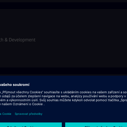
ch & Development
st
ch & Development