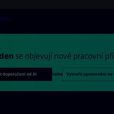
Další >>
 den
se objevují nové pracovní příl
t doporučení od AI
nebo
Vytvořit upozornění na 