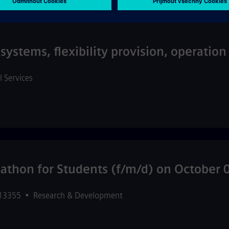
systems, flexibility provision, operatio
l Services
thon for Students (f/m/d) on October 
513355
•
Research & Development