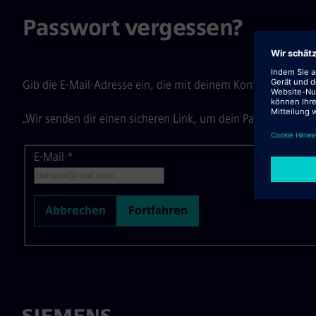
Passwort vergessen?
Gib die E-Mail-Adresse ein, die mit deinem Konto verknüpft i
„Wir senden dir einen sicheren Link, um dein Passwort zurü
E-Mail
Passwort mit deiner E-Mail zurücksetzen
*
Abbrechen
Fortfahren