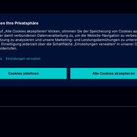
st und klicke dann auf „Fortfahren“.
ckzusetzen.“