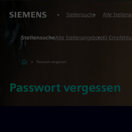
r springen
t springen
Stellensuche
Alle Stellen
Stellensuche
Alle Stellenangebote
KI-Empfehl
Passwort vergessen
Passwort vergessen