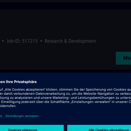
•
Job-ID: 517215
•
Research & Development
Meh
•
Job-ID: 517219
•
SCM-Procurement / Supply Chain Logistics
Meh