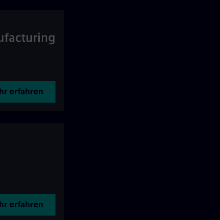
ufacturing
r erfahren
r erfahren