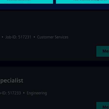
•
Job-ID: 517231
•
Customer Services
Meh
pecialist
b-ID: 517233
•
Engineering
Meh