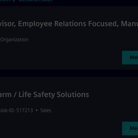
visor, Employee Relations Focused, Man
 Organization
Meh
arm / Life Safety Solutions
Job-ID: 517213
•
Sales
Meh