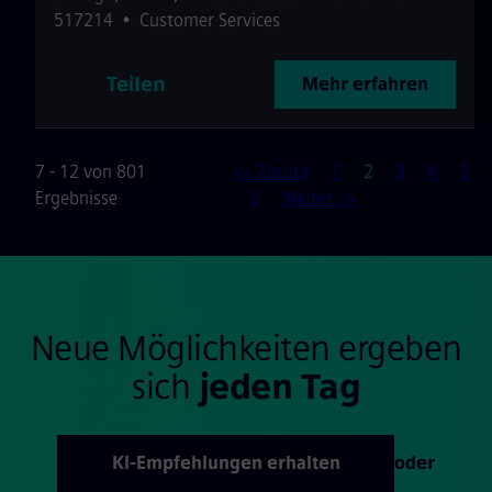
517214
•
Customer Services
Teilen
Mehr erfahren
Seite
7 - 12 von 801
<< Zurück
1
2
3
4
5
Ergebnisse
6
Weiter >>
Neue Möglichkeiten ergeben
sich
jeden Tag
KI-Empfehlungen erhalten
oder