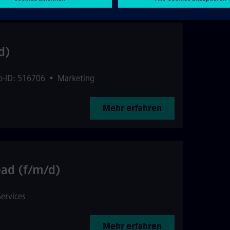
d)
b-ID: 516706
•
Marketing
Mehr erfahren
ead (f/m/d)
Services
Mehr erfahren