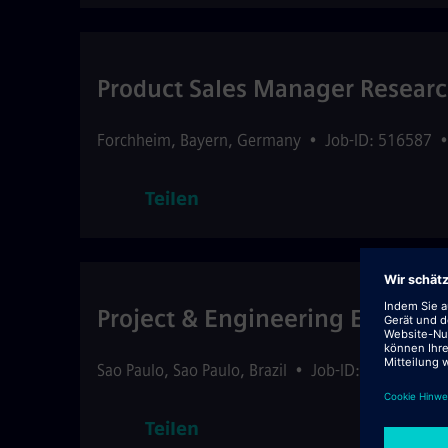
Product Sales Manager Researc
Forchheim
,
Bayern
,
Germany
•
Job-ID: 516587
Teilen
Project & Engineering Executi
Sao Paulo
,
Sao Paulo
,
Brazil
•
Job-ID: 516628
•
Teilen