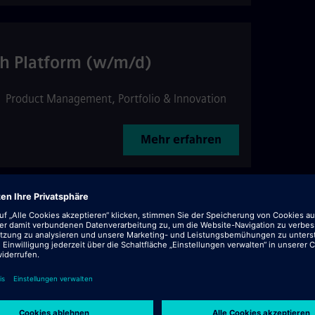
h Platform (w/m/d)
•
Product Management, Portfolio & Innovation
Mehr erfahren
ve Manager (Siemens Mobility)
Project Management
Mehr erfahren