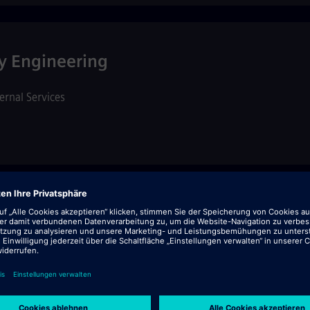
ty Engineering
ternal Services
 & CRM Support
al Services