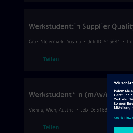
Werkstudent:in Supplier Quali
Graz
,
Steiermark
,
Austria
•
Job-ID: 516684
•
In
Teilen
Werkstudent*in (m/w/d) Sales
Vienna
,
Wien
,
Austria
•
Job-ID: 516820
•
Intern
Teilen