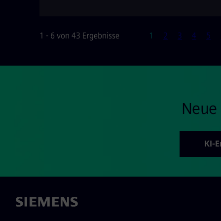
Seite
1 - 6 von 43 Ergebnisse
1
2
3
4
5
Neue 
KI-