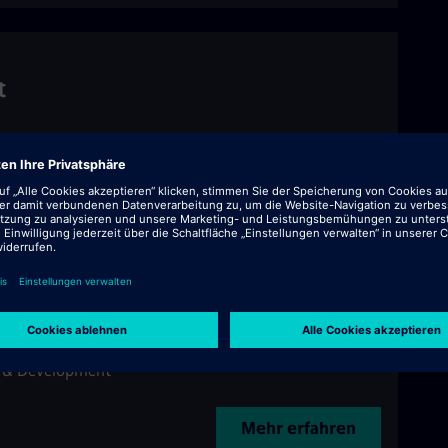
t
 & Development
Mehr erfahren
bution Valuation Consultant
 & Development
Mehr erfahren