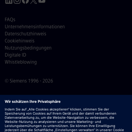
FAQs
Unternehmensinformationen
Datenschutzhinweis
Cookiehinweis
Nutzungsbedingungen
Digitale ID
Whistleblowing
© Siemens 1996 - 2026
Wichtiger Hinweis:
Für alle Bewerber: Bitte beachte,
dass Siemens zu keinem Zeitpunkt – weder vor noch
während oder nach dem Bewerbungsprozess – Gebühren
verlangt. Wir fordern keine Bankdaten oder persönlichen