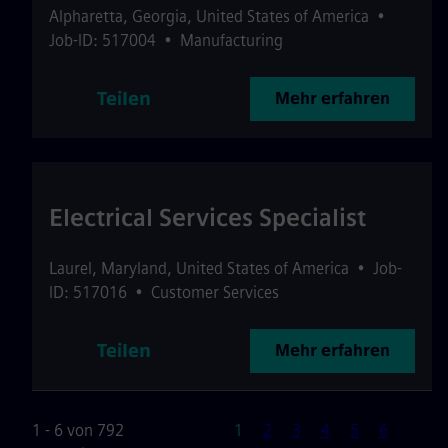
Alpharetta
,
Georgia
,
United States of America
•
Job-ID: 517004
•
Manufacturing
Teilen
Mehr erfahren
Electrical Services Specialist
Laurel
,
Maryland
,
United States of America
•
Job-
ID: 517016
•
Customer Services
Teilen
Mehr erfahren
Seite
1 - 6 von 792
1
2
3
4
5
6