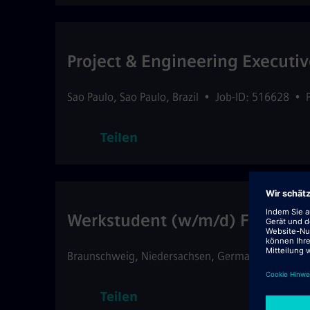
Project & Engineering Executi
Sao Paulo
,
Sao Paulo
,
Brazil
•
Job-ID: 516628
•
Teilen
Werkstudent (w/m/d) Fabrikpla
Braunschweig
,
Niedersachsen
,
Germany
•
Job-ID
Teilen