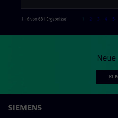
Seite
1 - 6 von 681 Ergebnisse
1
2
3
4
5
Neue 
KI-