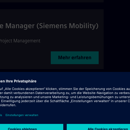
ve Manager (Siemens Mobility)
Project Management
Mehr erfahren
nung / Digital Factory
: 516673
•
Manufacturing
Mehr erfahren