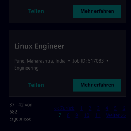
Teilen
Mehr erfahren
Linux Engineer
Pune
,
Maharashtra
,
India
•
Job-ID: 517083
•
Engineering
Teilen
Mehr erfahren
37 - 42 von
<< Zurück
1
2
3
4
5
6
682
Seite
7
8
9
10
11
Weiter >>
Ergebnisse