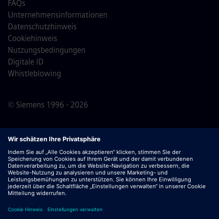
FAQs
Unternehmensinformationen
Datenschutzhinweis
Cookiehinweis
Nutzungsbedingungen
Digitale ID
Whistleblowing
© Siemens 1996 - 2026
Wichtiger Hinweis:
Für alle Bewerber: Bitte beachte,
dass Siemens zu keinem Zeitpunkt – weder vor noch
während oder nach dem Bewerbungsprozess – Gebühren
verlangt. Wir fordern keine Bankdaten oder persönlichen
Finanzinformationen als Voraussetzung für eine Einstellung
an. Öffne außerdem keine Dokumente in E-Mails, die
scheinbar von einem Siemens-Recruiter stammen, es sei