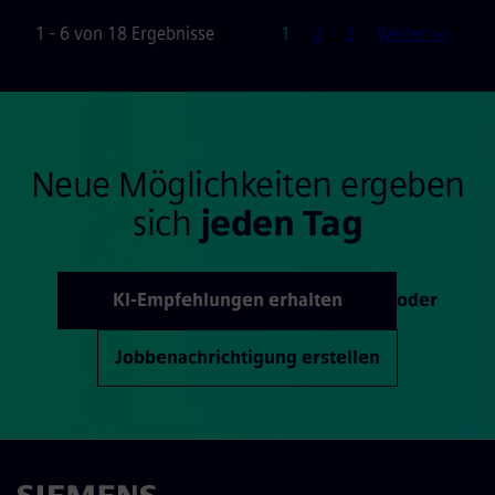
Seite
1 - 6 von 18 Ergebnisse
1
2
3
Weiter >>
Neue Möglichkeiten ergeben
sich
jeden Tag
KI-Empfehlungen erhalten
oder
Jobbenachrichtigung erstellen