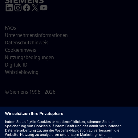
FAQs
Unternehmensinformationen
Datenschutzhinweis
Cookiehinweis
Nutzungsbedingungen
Digitale ID
Whistleblowing
© Siemens 1996 - 2026
Wichtiger Hinweis:
Für alle Bewerber: Bitte beachte,
dass Siemens zu keinem Zeitpunkt – weder vor noch
während oder nach dem Bewerbungsprozess – Gebühren