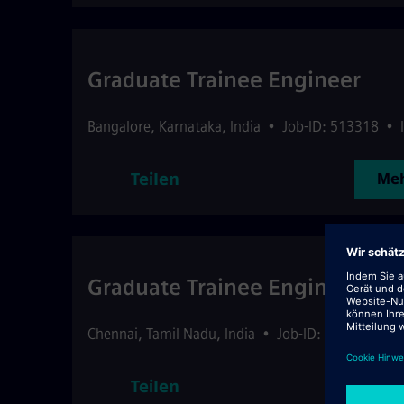
Graduate Trainee Engineer
Bangalore
,
Karnataka
,
India
•
Job-ID: 513318
•
Teilen
Meh
Graduate Trainee Engineer
Chennai
,
Tamil Nadu
,
India
•
Job-ID: 513320
•
I
Teilen
Meh