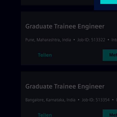
Graduate Trainee Engineer
Pune
,
Maharashtra
,
India
•
Job-ID: 513322
•
Int
Teilen
Meh
Graduate Trainee Engineer
Bangalore
,
Karnataka
,
India
•
Job-ID: 513354
•
Teilen
Meh