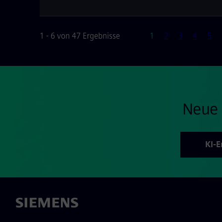
Seite
1 - 6 von 47 Ergebnisse
1
2
3
4
5
Neue 
KI-