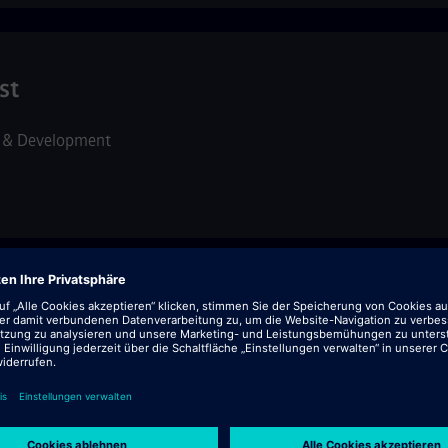
st
 & Development
 & Development