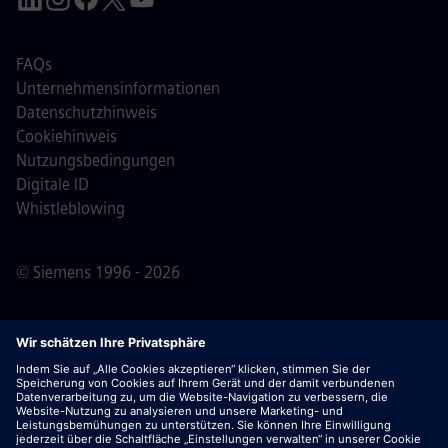
FAQs
Unternehmensinformationen
Datenschutzhinweis
Cookiehinweis
Nutzungsbedingungen
Digitale ID
Whistleblowing
© Siemens 1996 - 2026
Wichtiger Hinweis:
Für alle Bewerber: Bitte beachte,
dass Siemens zu keinem Zeitpunkt – weder vor noch
während oder nach dem Bewerbungsprozess – Gebühren
verlangt. Wir fordern keine Bankdaten oder persönlichen