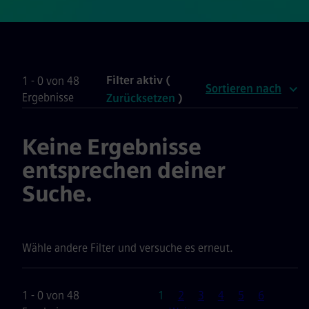
Filter aktiv (
1 - 0 von 48
Sortieren nach
Ergebnisse
Zurücksetzen
)
Keine Ergebnisse
entsprechen deiner
Suche.
Wähle andere Filter und versuche es erneut.
Seite
1 - 0 von 48
1
2
3
4
5
6