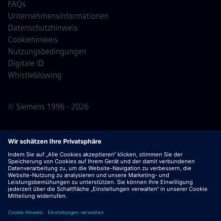
FAQs
Unternehmensinformationen
Datenschutzhinweis
Cookiehinweis
Nutzungsbedingungen
Digitale ID
Whistleblowing
© Siemens 1996 - 2026
Wichtiger Hinweis:
Für alle Bewerber: Bitte beachte,
dass Siemens zu keinem Zeitpunkt – weder vor noch
während oder nach dem Bewerbungsprozess – Gebühren
verlangt. Wir fordern keine Bankdaten oder persönlichen
Finanzinformationen als Voraussetzung für eine Einstellung
an. Öffne außerdem keine Dokumente in E-Mails, die
scheinbar von einem Siemens-Recruiter stammen, es sei