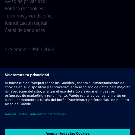
Aviso de privacidad
Política de cookies
Términos y condiciones
Identificación digital
Canal de denuncias
© Siemens 1996 - 2026
Nota importante
Para todas las personas que quieran
unirse a nosotros, por favor, es importante tener en cuenta
que Siemens no solicita honorarios antes / durante /
después del proceso de solicitud. No pedimos datos
bancarios o información financiera personal a cambio de
una garantía de empleo. De este modo, rogamos no abrir
documentos en correos electrónicos que parezcan ser
enviados por un/a recruiter de Siemens, a menos que haya
seguridad de que uno de nuestros profesionales contacta