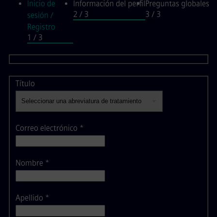
Inicio de
Información del perfil
Preguntas globales
2
/ 3
3
/ 3
sesión /
Información del perf
Registro
1
/ 3
Título
Correo electrónico
*
Nombre
*
Apellido
*