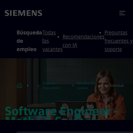
 contenido
 pie de página
Búsqueda
Todas
Preguntas
Recomendaciones
de
las
frecuentes y
con IA
empleo
vacantes
soporte
..
Empleos
Detalles del
Solicitud
.
disponibles
puesto
Software Engineer -
Maths & Systems