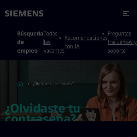
 contenido
 pie de página
Búsqueda
Todas
Preguntas
Recomendaciones
de
las
frecuentes y
con IA
empleo
vacantes
soporte
¿Olvidaste tu contraseña?
¿Olvidaste tu
contraseña?