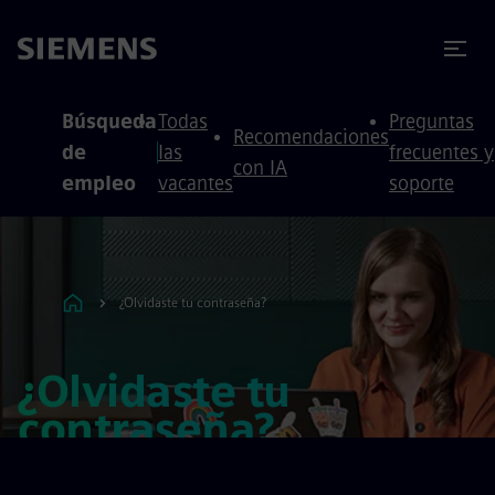
 contenido
 pie de página
Búsqueda
Todas
Preguntas
Recomendaciones
de
las
frecuentes y
con IA
empleo
vacantes
soporte
¿Olvidaste tu contraseña?
¿Olvidaste tu
contraseña?