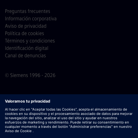
Preguntas frecuentes
Información corporativa
Aviso de privacidad
Política de cookies
Términos y condiciones
Identificación digital
Canal de denuncias
© Siemens 1996 - 2026
Nota importante
Para todas las personas que quieran
unirse a nosotros, por favor, es importante tener en cuenta
que Siemens no solicita honorarios antes / durante /
después del proceso de solicitud. No pedimos datos
bancarios o información financiera personal a cambio de
una garantía de empleo. De este modo, rogamos no abrir