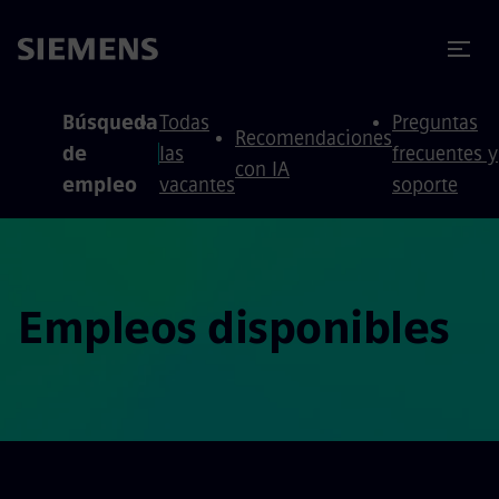
 contenido
 pie de página
Búsqueda
Todas
Preguntas
Recomendaciones
de
las
frecuentes y
con IA
empleo
vacantes
soporte
Empleos disponibles