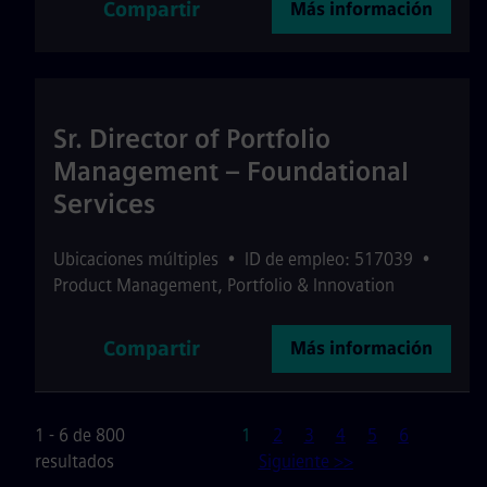
Compartir
Más información
Sr. Director of Portfolio
Management – Foundational
Services
Ubicaciones múltiples
•
ID de empleo: 517039
•
Product Management, Portfolio & Innovation
Compartir
Más información
Página
1 - 6 de 800
1
2
3
4
5
6
resultados
Siguiente >>