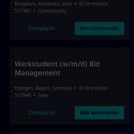
Bangalore
,
Karnataka
,
India
•
ID de empleo:
517381
•
Cybersecurity
Compartir
Más información
Werkstudent (w/m/d) Bid
Management
Erlangen
,
Bayern
,
Germany
•
ID de empleo:
515948
•
Sales
Compartir
Más información