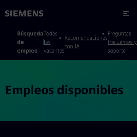
 contenido
 pie de página
Búsqueda
Todas
Preguntas
Recomendaciones
de
las
frecuentes y
con IA
empleo
vacantes
soporte
Empleos disponibles