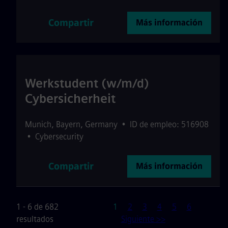
Compartir
Más información
Werkstudent (w/m/d)
Cybersicherheit
Munich
,
Bayern
,
Germany
•
ID de empleo: 516908
•
Cybersecurity
Compartir
Más información
Página
1 - 6 de 682
1
2
3
4
5
6
resultados
Siguiente >>