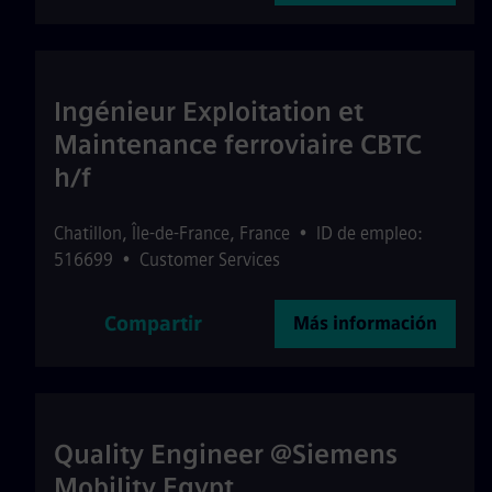
Ingénieur Exploitation et
Maintenance ferroviaire CBTC
h/f
Chatillon
,
Île-de-France
,
France
•
ID de empleo:
516699
•
Customer Services
Compartir
Más información
Quality Engineer @Siemens
Mobility Egypt