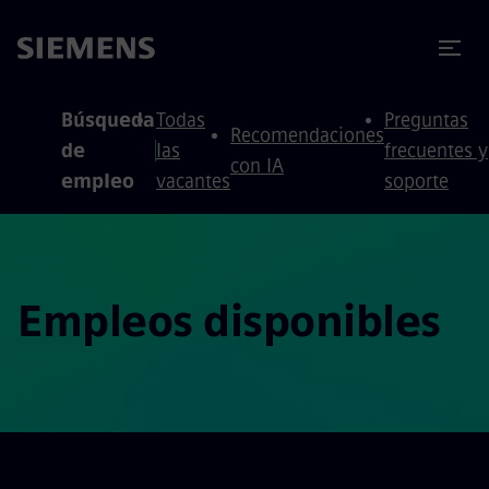
 contenido
 pie de página
Búsqueda
Todas
Preguntas
Recomendaciones
de
las
frecuentes y
con IA
empleo
vacantes
soporte
Empleos disponibles