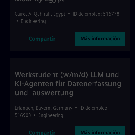
Cairo
,
Al Qahirah
,
Egypt
•
ID de empleo: 516778
•
Engineering
Compartir
Más información
Werkstudent (w/m/d) LLM und
KI-Agenten für Datenerfassung
und -auswertung
Erlangen
,
Bayern
,
Germany
•
ID de empleo:
516903
•
Engineering
Compartir
Más información