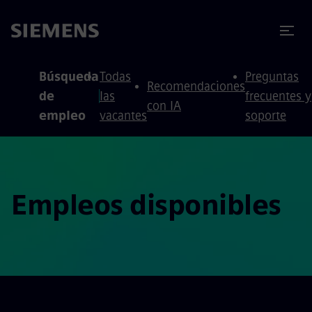
 contenido
 pie de página
Búsqueda
Todas
Preguntas
Recomendaciones
de
las
frecuentes y
con IA
empleo
vacantes
soporte
Empleos disponibles