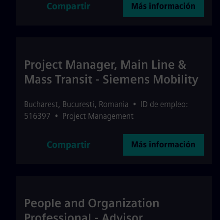
Compartir
Más información
Project Manager, Main Line &
Mass Transit - Siemens Mobility
Bucharest
,
Bucuresti
,
Romania
•
ID de empleo:
516397
•
Project Management
Compartir
Más información
People and Organization
Professional - Advisor