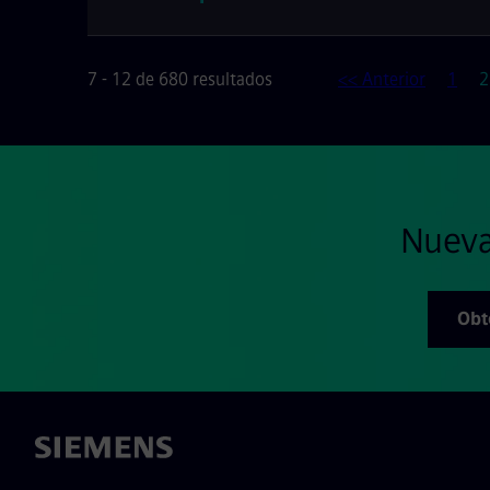
P
7 - 12 de 680 resultados
<< Anterior
1
2
Nueva
Obt