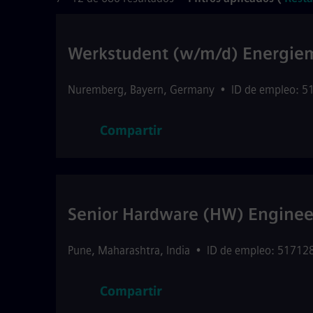
Werkstudent (w/m/d) Energi
Nuremberg
,
Bayern
,
Germany
•
ID de empleo: 5
Compartir
Senior Hardware (HW) Engineer
Pune
,
Maharashtra
,
India
•
ID de empleo: 51712
Compartir