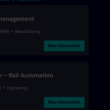
emanagement
16969
•
Manufacturing
Más información
 – Rail Automation
8
•
Engineering
Más información