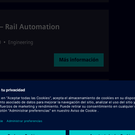
– Rail Automation
0
•
Engineering
Más información
er - Railway Infrastructure
2
•
Engineering
Más información