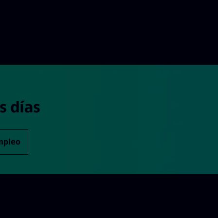
s días
empleo