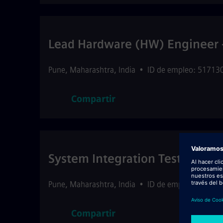
Lead Hardware (HW) Engineer 
Pune
,
Maharashtra
,
India
•
ID de empleo: 51713
Compartir
System Integration Test Engine
Pune
,
Maharashtra
,
India
•
ID de empleo: 51713
Compartir