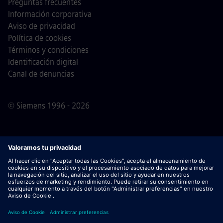
Preguntas frecuentes
Información corporativa
Aviso de privacidad
Política de cookies
Términos y condiciones
Identificación digital
Canal de denuncias
© Siemens 1996 - 2026
Nota importante
Para todas las personas que quieran
unirse a nosotros, por favor, es importante tener en cuenta
que Siemens no solicita honorarios antes / durante /
después del proceso de solicitud. No pedimos datos
bancarios o información financiera personal a cambio de
una garantía de empleo. De este modo, rogamos no abrir
documentos en correos electrónicos que parezcan ser