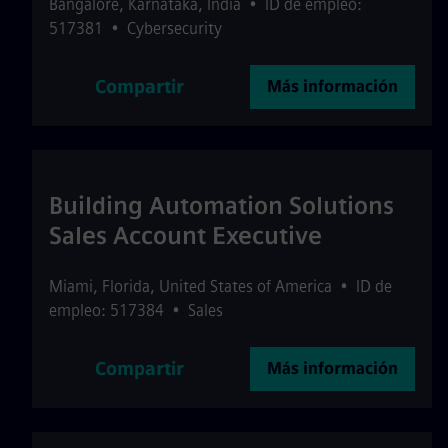
Bangalore
,
Karnataka
,
India
•
ID de empleo:
517381
•
Cybersecurity
Compartir
Más información
Building Automation Solutions
Sales Account Executive
Miami
,
Florida
,
United States of America
•
ID de
empleo: 517384
•
Sales
Compartir
Más información