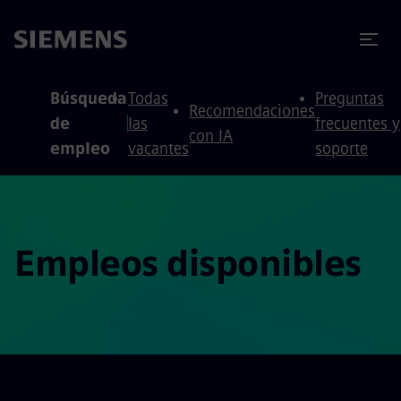
 contenido
 pie de página
Búsqueda
Todas
Preguntas
Recomendaciones
de
las
frecuentes y
con IA
empleo
vacantes
soporte
Empleos disponibles