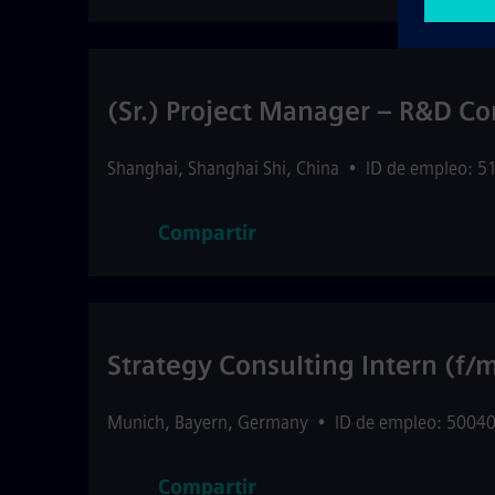
(Sr.) Project Manager – R&D Co
Shanghai
,
Shanghai Shi
,
China
•
ID de empleo: 5
Compartir
Strategy Consulting Intern (f/m
Munich
,
Bayern
,
Germany
•
ID de empleo: 5004
Compartir