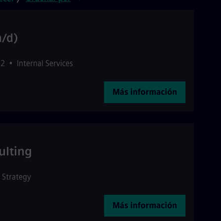
m/d)
12
•
Internal Services
Más información
lting
Strategy
Más información