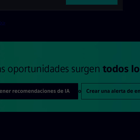
 >>
s oportunidades surgen
todos lo
ener recomendaciones de IA
o
Crear una alerta de 