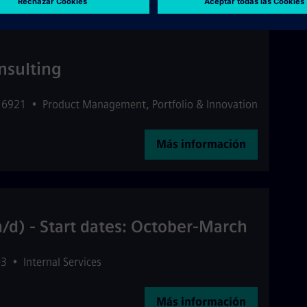
nsulting
16921
•
Product Management, Portfolio & Innovation
Más información
/d) - Start dates: October-March
03
•
Internal Services
Más información