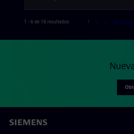
Página
1 - 6 de 16 resultados
1
2
3
Siguiente
Nueva
Obt