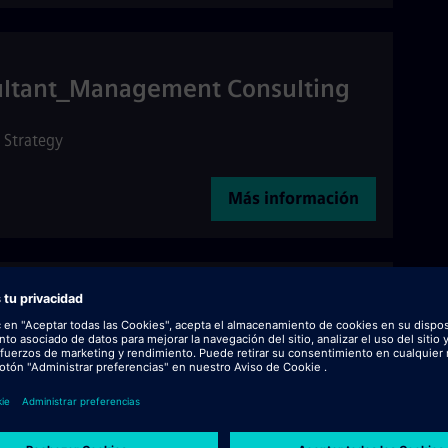
sultant_Management Consulting
Strategy
Más información
ens Advanta, Consulting (f/m/d)
99
•
Strategy
Más información