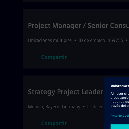
Project Manager / Senior Con
Ubicaciones múltiples
•
ID de empleo: 469755
•
Compartir
Strategy Project Leader @ Siem
Munich
,
Bayern
,
Germany
•
ID de empleo: 4545
Compartir