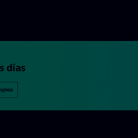
s días
empleo