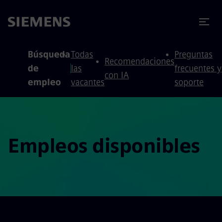
 contenido
 pie de página
Búsqueda
Todas
Preguntas
Recomendaciones
de
las
frecuentes y
con IA
empleo
vacantes
soporte
Empleos disponibles