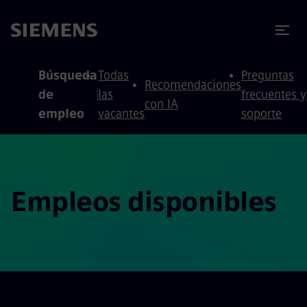
 contenido
 pie de página
Búsqueda
Todas
Preguntas
Recomendaciones
de
las
frecuentes y
con IA
empleo
vacantes
soporte
Empleos disponibles