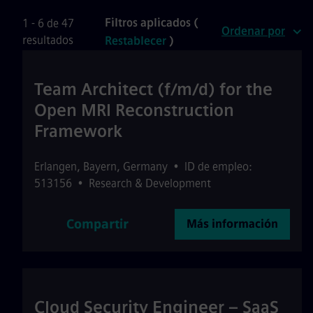
Filtros aplicados (
1 - 6 de 47
Ordenar por
resultados
Restablecer
)
Team Architect (f/m/d) for the
Open MRI Reconstruction
Framework
Erlangen
,
Bayern
,
Germany
•
ID de empleo:
513156
•
Research & Development
Compartir
Más información
Cloud Security Engineer – SaaS