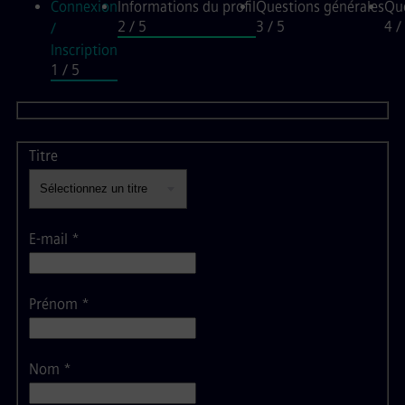
Connexion
Informations du profil
Questions générales
Que
2
/ 5
3
/ 5
4
/
/
Informations du profil
Inscription
1
/ 5
Titre
E-mail
*
Prénom
*
Nom
*