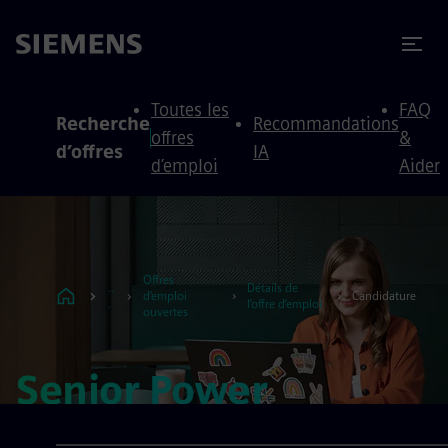
 au contenu
 au pied de page
Toutes les
FAQ
Recherche
Recommandations
offres
&
d’offres
IA
d’emploi
Aider
Offres
..
Détails de
d'emploi
Candidature
.
l’offre d’emploi
ouvertes
Senior Power
Systems Consultant