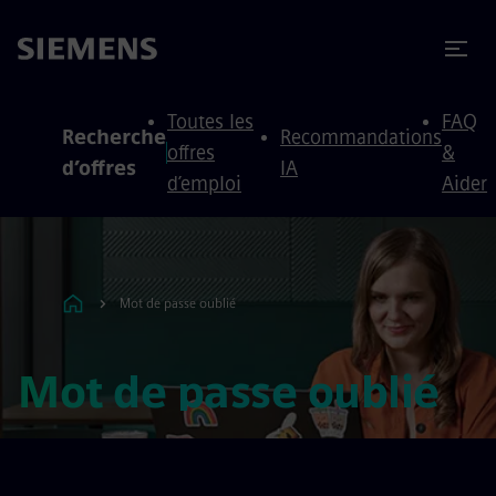
 au contenu
 au pied de page
Toutes les
FAQ
Recherche
Recommandations
offres
&
d’offres
IA
d’emploi
Aider
Mot de passe oublié
Mot de passe oublié