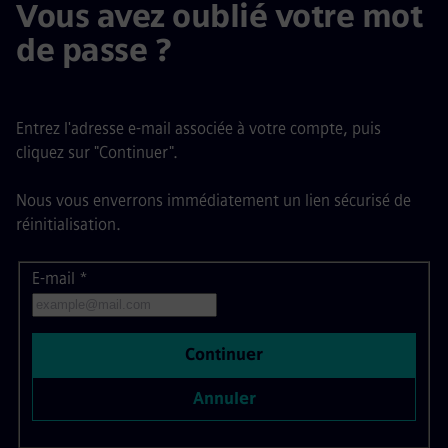
Vous avez oublié votre mot
de passe ?
Entrez l'adresse e-mail associée à votre compte, puis
cliquez sur "Continuer".
Nous vous enverrons immédiatement un lien sécurisé de
réinitialisation.
E-mail
Réinitialiser le mot de passe par e-mail
*
Continuer
Annuler