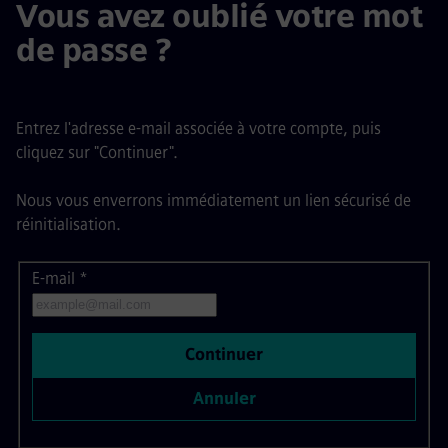
Vous avez oublié votre mot
de passe ?
Entrez l'adresse e-mail associée à votre compte, puis
cliquez sur "Continuer".
Nous vous enverrons immédiatement un lien sécurisé de
réinitialisation.
E-mail
Réinitialiser le mot de passe par e-mail
*
Continuer
Annuler