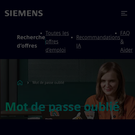
 au contenu
 au pied de page
Toutes les
FAQ
Recherche
Recommandations
offres
&
d’offres
IA
d’emploi
Aider
Mot de passe oublié
Mot de passe oublié