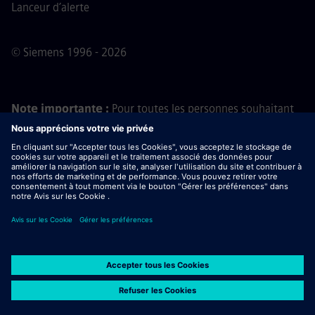
Lanceur d’alerte
© Siemens 1996 - 2026
Note importante :
Pour toutes les personnes souhaitant
nous rejoindre, veuillez noter que Siemens ne demande
aucun frais avant, pendant ou après le processus de
candidature. Nous ne demandons pas non plus de
coordonnées bancaires ou d'informations financières
personnelles en échange d'une promesse d'embauche. De
même, ne téléchargez pas de documents contenus dans
des e-mails semblant provenir d’un recruteur Siemens, sauf
si vous êtes certain(e) d’être contacté(e) par l’un de nos
professionnels dans le cadre d’un processus de candidature
actif