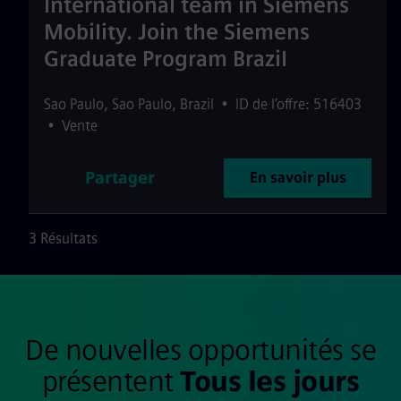
International team in Siemens
Mobility. Join the Siemens
Graduate Program Brazil
Sao Paulo
,
Sao Paulo
,
Brazil
•
ID de l’offre: 516403
•
Vente
Partager
En savoir plus
3 Résultats
De nouvelles opportunités se
présentent
Tous les jours