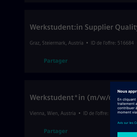
Werkstudent:in Supplier Quali
Graz
,
Steiermark
,
Austria
•
ID de l’offre: 516684
Partager
Werkstudent*in (m/w/d) Sales
Vienna
,
Wien
,
Austria
•
ID de l’offre: 516820
•
S
Partager