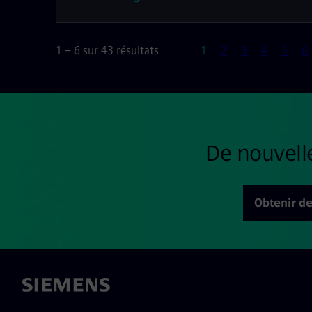
Page
1 – 6 sur 43 résultats
1
2
3
4
5
6
De nouvell
Obtenir de