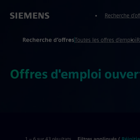
ied de page
 contenu
Recherche d’of
Recherche d’offres
Toutes les offres d’emploi
R
Offres d'emploi ouver
1 – 6 sur 43 résultats
Filtres appliqués (
Réinitia