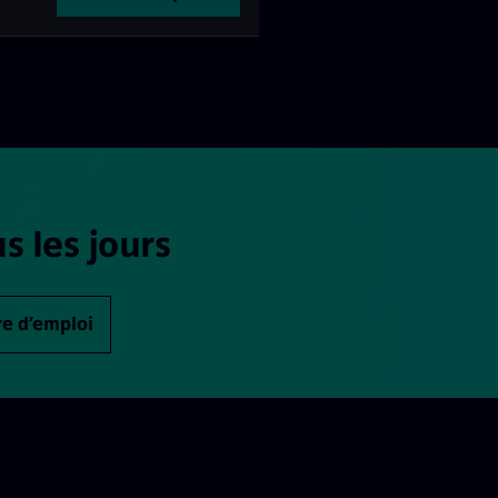
s les jours
re d’emploi