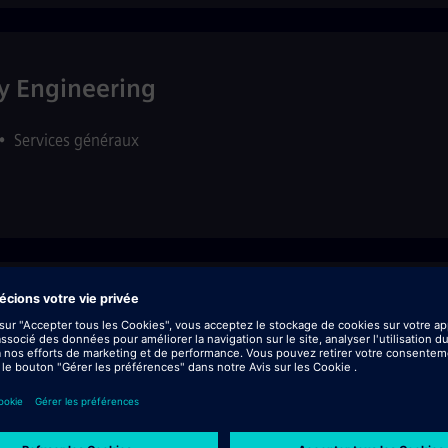
ty Engineering
•
Services généraux
 & CRM Support
ervices généraux