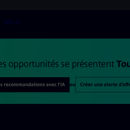
Suiv. >>
es opportunités se présentent
Tou
s recommandations avec l'IA
ou
Créer une alerte d’off