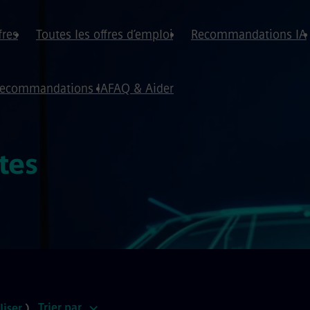
fres
Toutes les offres d’emploi
Recommandations IA
ecommandations IA
FAQ & Aider
tes
Trier par
liser
)