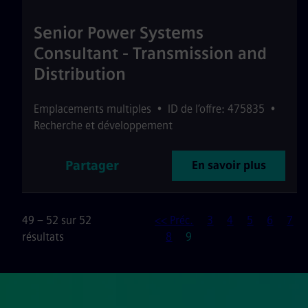
Senior Power Systems
Consultant - Transmission and
Distribution
Emplacements multiples
•
ID de l’offre: 475835
•
Recherche et développement
Partager
En savoir plus
49 – 52 sur 52
<< Préc.
3
4
5
6
7
Page
résultats
8
9