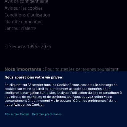
Avis de confidentialité
Avis sur les cookies
Conditions d'utilisation
Identité numérique
Lanceur d’alerte
© Siemens 1996 - 2026
Note importante :
Pour toutes les personnes souhaitant
nous rejoindre, veuillez noter que Siemens ne demande
aucun frais avant, pendant ou après le processus de
candidature. Nous ne demandons pas non plus de
coordonnées bancaires ou d'informations financières
personnelles en échange d'une promesse d'embauche. De
même, ne téléchargez pas de documents contenus dans
des e-mails semblant provenir d’un recruteur Siemens, sauf
si vous êtes certain(e) d’être contacté(e) par l’un de nos