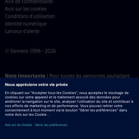
Avis de confidentialité
Avis sur les cookies
Conditions d'utilisation
Identité numérique
Lanceur d’alerte
© Siemens 1996 - 2026
Note importante :
Pour toutes les personnes souhaitant
nous rejoindre, veuillez noter que Siemens ne demande
aucun frais avant, pendant ou après le processus de
candidature. Nous ne demandons pas non plus de
coordonnées bancaires ou d'informations financières
personnelles en échange d'une promesse d'embauche. De
même, ne téléchargez pas de documents contenus dans
des e-mails semblant provenir d’un recruteur Siemens, sauf
si vous êtes certain(e) d’être contacté(e) par l’un de nos