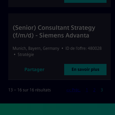
(Senior) Consultant Strategy
(f/m/d) - Siemens Advanta
Munich
,
Bayern
,
Germany
•
ID de l’offre: 480028
•
Stratégie
Partager
En savoir plus
Page
13 – 16 sur 16 résultats
<< Préc.
1
2
3