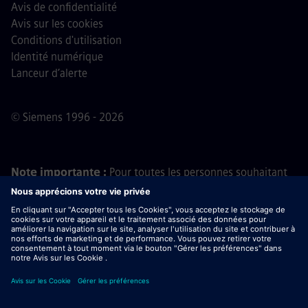
Avis de confidentialité
Avis sur les cookies
Conditions d'utilisation
Identité numérique
Lanceur d’alerte
© Siemens 1996 - 2026
Note importante :
Pour toutes les personnes souhaitant
nous rejoindre, veuillez noter que Siemens ne demande
aucun frais avant, pendant ou après le processus de
candidature. Nous ne demandons pas non plus de
coordonnées bancaires ou d'informations financières
personnelles en échange d'une promesse d'embauche. De
même, ne téléchargez pas de documents contenus dans
des e-mails semblant provenir d’un recruteur Siemens, sauf
si vous êtes certain(e) d’être contacté(e) par l’un de nos