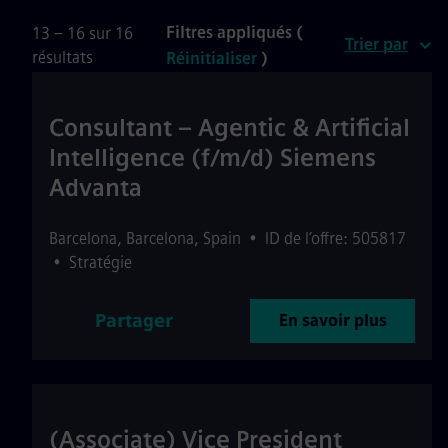
Filtres appliqués (
13 – 16 sur 16
Trier par
résultats
Réinitialiser
)
Consultant – Agentic & Artificial
Intelligence (f/m/d) Siemens
Advanta
Barcelona
,
Barcelona
,
Spain
•
ID de l’offre: 505817
•
Stratégie
Partager
En savoir plus
(Associate) Vice President