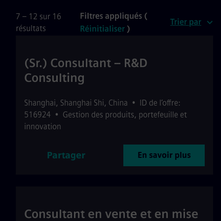
Filtres appliqués (
7 – 12 sur 16
Trier par
résultats
Réinitialiser
)
(Sr.) Consultant – R&D
Consulting
Shanghai
,
Shanghai Shi
,
China
•
ID de l’offre:
516924
•
Gestion des produits, portefeuille et
innovation
Partager
En savoir plus
Consultant en vente et en mise