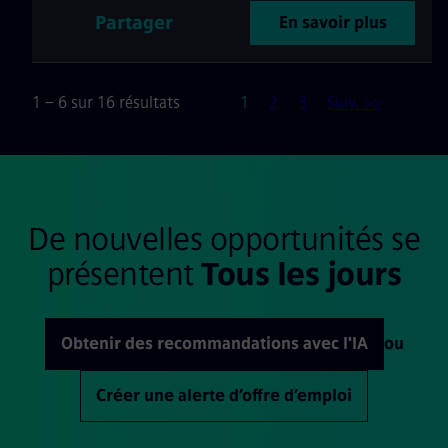
Partager
En savoir plus
Page
1 – 6 sur 16 résultats
1
2
3
Suiv. >>
De nouvelles opportunités se
présentent
Tous les jours
Obtenir des recommandations avec l'IA
ou
Créer une alerte d’offre d’emploi