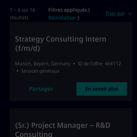
Filtres appliqués (
1 – 6 sur 16
Trier par
résultats
Réinitialiser
)
Strategy Consulting Intern
(f/m/d)
Munich
,
Bayern
,
Germany
•
ID de l’offre: 464112
•
Services généraux
Partager
En savoir plus
(Sr.) Project Manager – R&D
Consulting