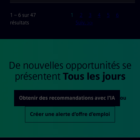
Page
1 – 6 sur 47
1
2
3
4
5
6
résultats
Suiv. >>
De nouvelles opportunités se
présentent
Tous les jours
Obtenir des recommandations avec l'IA
ou
Créer une alerte d’offre d’emploi