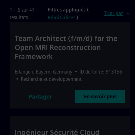
Filtres appliqués (
1 – 6 sur 47
Trier par
résultats
Réinitialiser
)
Team Architect (f/m/d) for the
Open MRI Reconstruction
Framework
Erlangen
,
Bayern
,
Germany
•
ID de l’offre: 513156
•
Recherche et développement
Partager
En savoir plus
Ingénieur Sécurité Cloud