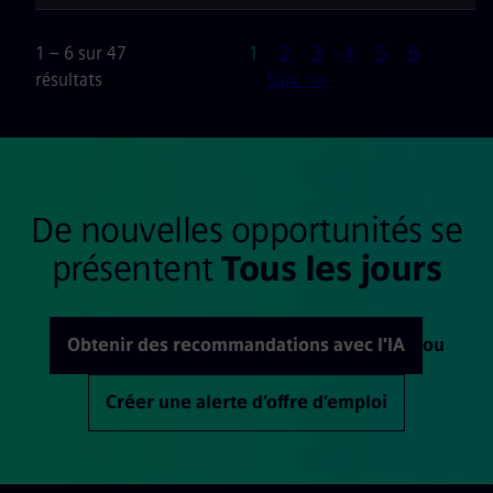
Page
1 – 6 sur 47
1
2
3
4
5
6
résultats
Suiv. >>
De nouvelles opportunités se
présentent
Tous les jours
Obtenir des recommandations avec l'IA
ou
Créer une alerte d’offre d’emploi