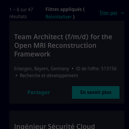
Filtres appliqués (
1 – 6 sur 47
Trier par
résultats
Réinitialiser
)
Team Architect (f/m/d) for the
Open MRI Reconstruction
Framework
Erlangen
,
Bayern
,
Germany
•
ID de l’offre: 513156
•
Recherche et développement
Partager
En savoir plus
Ingénieur Sécurité Cloud