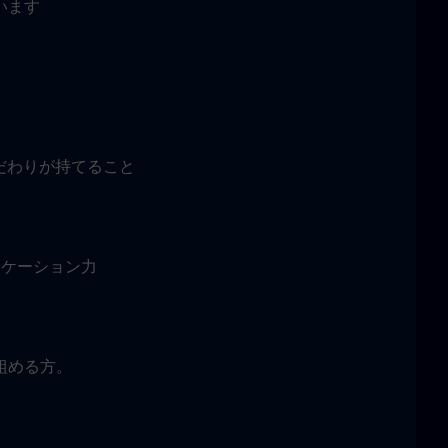
います
だわりが持てること
ニケーション力
組める方。