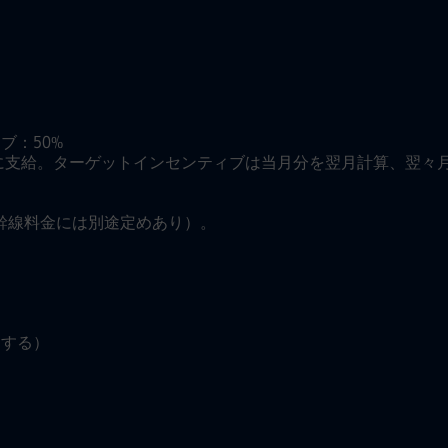
ブ：50%
日に支給。ターゲットインセンティブは当月分を翌月計算、翌々
幹線料金には別途定めあり）。
とする）