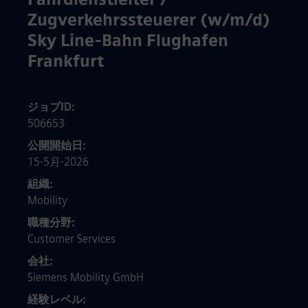
Zugverkehrssteuerer (w/m/d)
Sky Line-Bahn Flughafen
Frankfurt
ジョブID
506653
公開開始日
15-5月-2026
組織
Mobility
職種分野
Customer Services
会社
Siemens Mobility GmbH
経験レベル