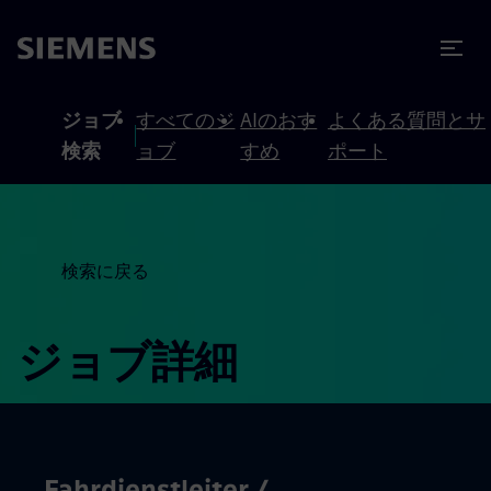
テンツへスキップ
ターへスキップ
ジョブ
すべてのジ
AIのおす
よくある質問とサ
検索
ョブ
すめ
ポート
検索に戻る
ジョブ詳細
Fahrdienstleiter /