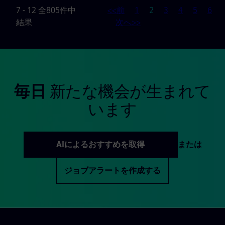
ページ
7 - 12 全805件中
<<前
1
2
3
4
5
6
結果
次へ>>
毎日
新たな機会が生まれて
います
AIによるおすすめを取得
または
ジョブアラートを作成する