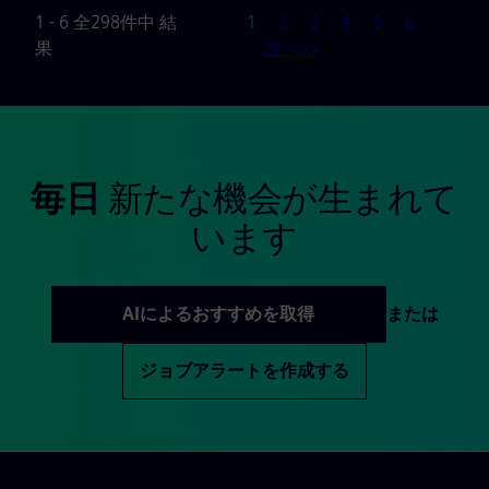
ページ
1 - 6 全298件中 結
1
2
3
4
5
6
果
次へ>>
毎日
新たな機会が生まれて
います
AIによるおすすめを取得
または
ジョブアラートを作成する