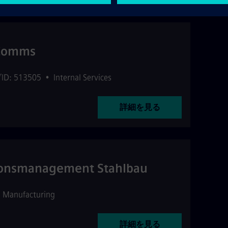
 Comms
D: 513505
•
Internal Services
詳細を見る
ionsmanagement Stahlbau
•
Manufacturing
詳細を見る