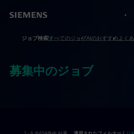
へスキップ
へスキップ
ジョブ検索
すべてのジョブ
AIのおすすめ
よく
募集中のジョブ
1 - 6 全654件中 結果
適用されたフィルター (
リ