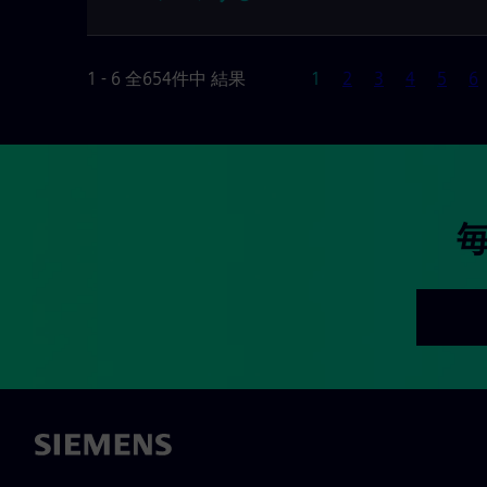
ページ
1 - 6 全654件中 結果
1
2
3
4
5
6