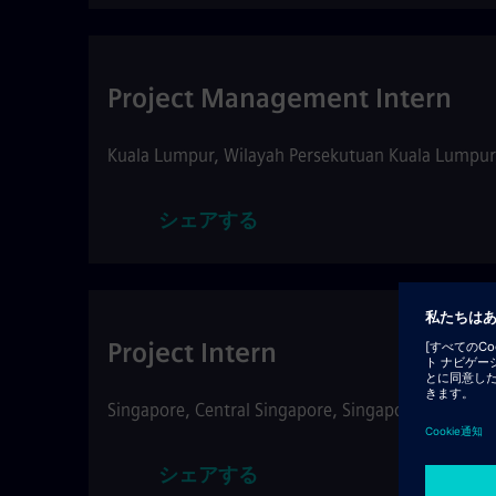
Project Management Intern
Kuala Lumpur
,
Wilayah Persekutuan Kuala Lumpur
シェアする
Project Intern
Singapore
,
Central Singapore
,
Singapore
•
ジョブI
シェアする