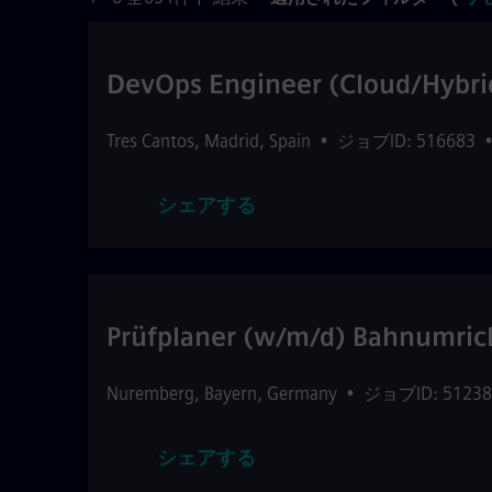
DevOps Engineer (Cloud/Hybri
Tres Cantos
,
Madrid
,
Spain
•
ジョブID: 516683
シェアする
Prüfplaner (w/m/d) Bahnumrich
Nuremberg
,
Bayern
,
Germany
•
ジョブID: 51238
シェアする