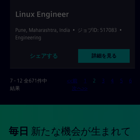
Linux Engineer
Pune
,
Maharashtra
,
India
•
ジョブID: 517083
•
Engineering
シェアする
詳細を見る
ページ
7 - 12 全671件中
<<前
1
2
3
4
5
6
結果
次へ>>
毎日
新たな機会が生まれて